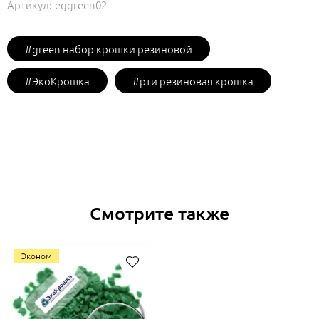
Артикул:
eggreen02
#green набор крошки резиновой
#ЭкоКрошка
#рти резиновая крошка
Смотрите также
Эконом